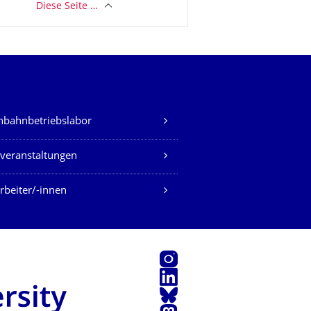
Diese Seite …
nbahnbetriebslabor
veranstaltungen
rbeiter/-innen
Instagram
LinkedIn
Bluesky
Mastodon