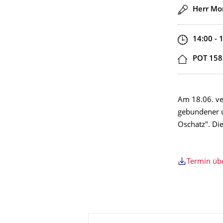
Redner
Herr Mor
Zeit
14:00 - 
Ort
POT 158
Am 18.06. ve
gebundener u
Oschatz". Di
Termin ü
Zu dieser Seite