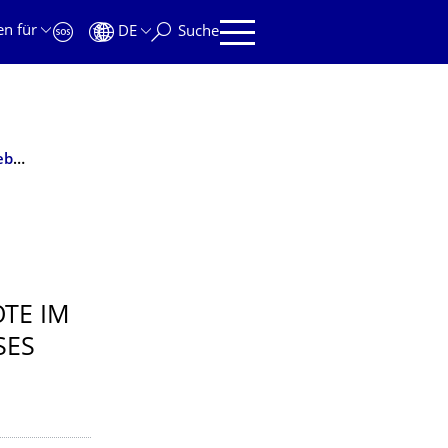
en für
DE
Suche
Verteidigung Diplomarbeit: Kombinieren gebundener und ungebundener Angebote im Regionalverkehr
N
TE IM
SES