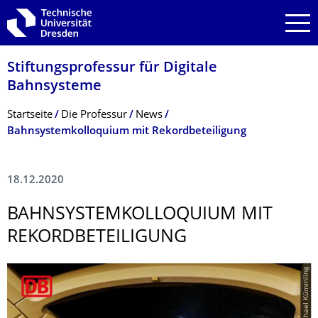
Zur Hauptnavigation springen
Zur Suche springen
Zum Inhalt springen
Stiftungsprofessur für Digitale
Bahnsysteme
Breadcrumb-Menü
Startseite
Die Professur
News
Bahnsystemkolloquium mit Rekordbeteiligung
18.12.2020
BAHNSYSTEMKOL­LOQUIUM MIT
REKORDBETEILI­GUNG
© Michael Kümmling