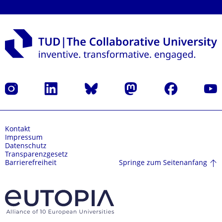
Instagram
LinkedIn
Bluesky
Mastodon
Facebook
Yout
Kontakt
Impressum
Datenschutz
Transparenzgesetz
Springe zum Seitenanfang
Barrierefreiheit