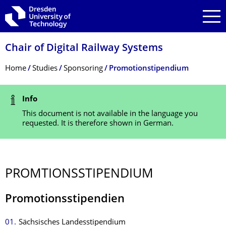
Skip to main navigation
Skip to search
Skip to content
Chair of Digital Railway Systems
Breadcrumb Menu
Home
Studies
Sponsoring
Promotionstipendium
Status Message
Info
This document is not available in the language you
requested. It is therefore shown in German.
PROMTIONSSTI­PENDIUM
Promotionsstipendien
Sächsisches Landesstipendium