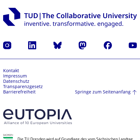
Instagram
LinkedIn
Bluesky
Mastodon
Facebook
Yout
Kontakt
Impressum
Datenschutz
Transparenzgesetz
Springe zum Seitenanfang
Barrierefreiheit
Die TU Dresden wird auf Grundlage des vom Sächsischen Landtag