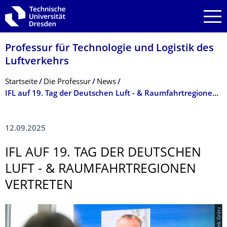
Zur Hauptnavigation springen
Zur Suche springen
Zum Inhalt springen
Professur für Technologie und Logistik des
Luftverkehrs
Breadcrumb-Menü
Startseite
Die Professur
News
IFL auf 19. Tag der Deutschen Luft - & Raumfahrtregionen vertreten
12.09.2025
IFL AUF 19. TAG DER DEUTSCHEN
LUFT - & RAUMFAHRTREGIO­NEN
VERTRETEN
© Frank Grätz