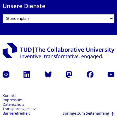
Unsere Dienste
Instagram
LinkedIn
Bluesky
Mastodon
Facebook
Yout
Kontakt
Impressum
Datenschutz
Transparenzgesetz
Springe zum Seitenanfang
Barrierefreiheit