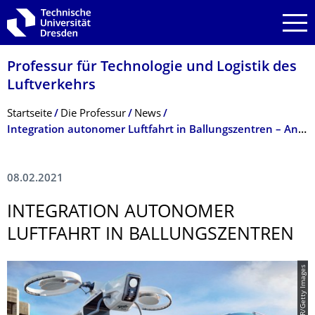
Zur Hauptnavigation springen
Zur Suche springen
Zum Inhalt springen
Professur für Technologie und Logistik des
Luftverkehrs
Breadcrumb-Menü
Startseite
Die Professur
News
Integration autonomer Luftfahrt in Ballungszentren – Antragskizze für Graduiertenkolleg bei DFG eingereicht
08.02.2021
INTEGRATION AUTONOMER
LUFTFAHRT IN BALLUNGSZENTREN
© DLR/Getty Images