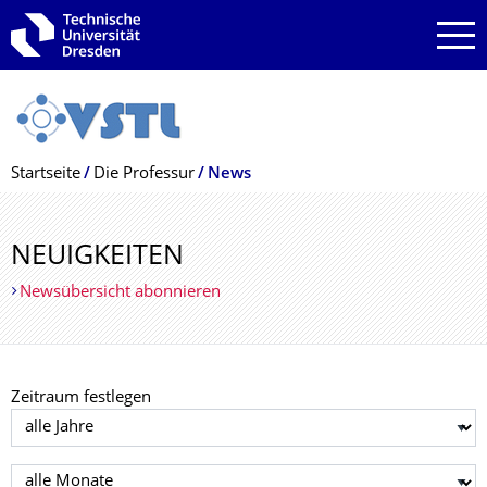
Zur Hauptnavigation springen
Zur Suche springen
Zum Inhalt springen
Breadcrumb-Menü
Startseite
Die Professur
News
NEUIGKEITEN
Newsübersicht abonnieren
Zeitraum festlegen
Jahr auswählen
Monat auswählen