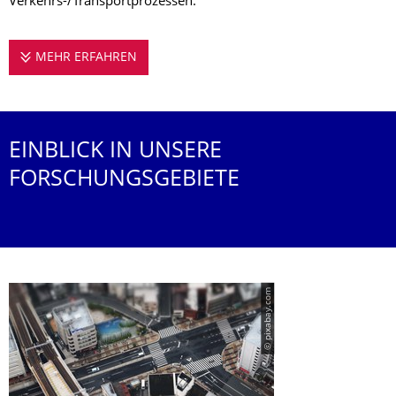
Verkehrs-/Transport­pro­zes­sen.
MEHR ERFAHREN
FORSCHEN FÜR DEN VERKEHR DER ZUKU
EINBLICK IN UNSERE
FORSCHUNGSGEBIETE
© pixabay.com