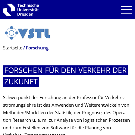
Zur Hauptnavigation springen
Zur Suche springen
Zum Inhalt springen
Breadcrumb-Menü
Startseite
Forschung
FORSCHEN FÜR DEN VERKEHR DER
ZUKUNFT
Schwerpunkt der Forschung an der Pro­fe­ssur für Ver­kehrs­
strö­mungs­lehre ist das Anwenden und Weiter­ent­wickeln von
Metho­den/Model­len der Statistik, der Prog­nose, des Opera­
tion Research u. a. m. zur Analyse von logis­tischen Prozes­sen
und zum Erstel­len von Software für die Planung von