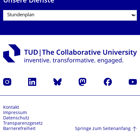
Unsere Dienste
Instagram
LinkedIn
Bluesky
Mastodon
Facebook
Yout
Kontakt
Impressum
Datenschutz
Transparenzgesetz
Springe zum Seitenanfang
Barrierefreiheit