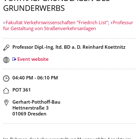
GRUNDERWERBS
Fakultät Verkehrswissenschaften "Friedrich List";
Professur
für Gestaltung von Straßenverkehrsanlagen
Speaker(s)
Professor Dipl.-Ing. ltd. BD a. D. Reinhard Koettnitz
Event website
Start and end time
04:40 PM - 06:10 PM
Location
POT 361
Address
Gerhart-Potthoff-Bau
Hettnerstraße 3
01069 Dresden