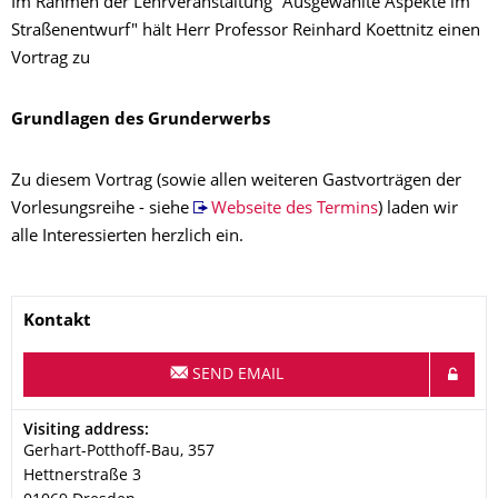
Im Rahmen der Lehrveranstaltung "Ausgewählte Aspekte im
Straßenentwurf" hält Herr Professor Reinhard Koettnitz einen
Vortrag zu
Grundlagen des Grunderwerbs
Zu diesem Vortrag (sowie allen weiteren Gastvorträgen der
Vorlesungsreihe - siehe
Webseite des Termins
) laden wir
alle Interessierten herzlich ein.
Name
Kontakt
SEND EMAIL
Address
Visiting address:
Gerhart-Potthoff-Bau, 357
Hettnerstraße 3