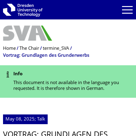
Skip to main navigation
Skip to search
Skip to content
Breadcrumb Menu
Home
The Chair
termine_SVA
Vortrag: Grundlagen des Grunderwerbs
Status Message
Info
This document is not available in the language you
requested. It is therefore shown in German.
May 08, 2025; Talk
VORTRAG: GRUNDLAGEN DES