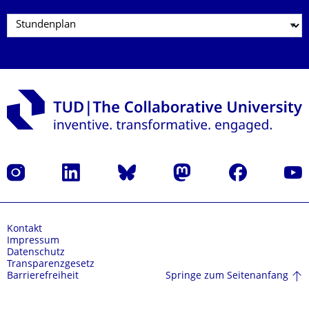
Instagram
LinkedIn
Bluesky
Mastodon
Facebook
Yout
Kontakt
Impressum
Datenschutz
Transparenzgesetz
Springe zum Seitenanfang
Barrierefreiheit