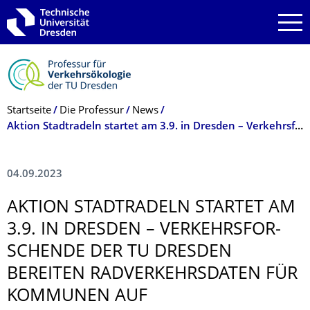
Zur Hauptnavigation springen
Zur Suche springen
Zum Inhalt springen
Breadcrumb-Menü
Startseite
Die Professur
News
Aktion Stadtradeln startet am 3.9. in Dresden – Verkehrsforschende der TU Dresden bereiten Radverkehrsdaten für Kommunen auf
04.09.2023
AKTION STADTRADELN STARTET AM
3.9. IN DRESDEN – VERKEHRSFOR­
SCHENDE DER TU DRESDEN
BEREITEN RADVERKEHRSDA­TEN FÜR
KOMMUNEN AUF