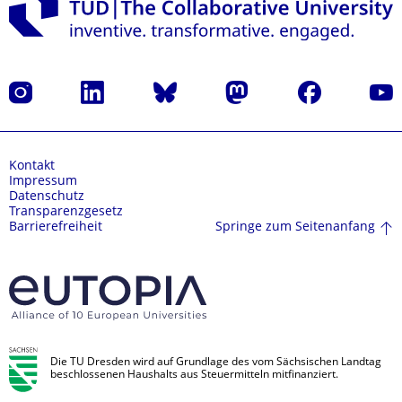
Instagram
LinkedIn
Bluesky
Mastodon
Facebook
Yout
Kontakt
Impressum
Datenschutz
Transparenzgesetz
Springe zum Seitenanfang
Barrierefreiheit
Die TU Dresden wird auf Grundlage des vom Sächsischen Landtag
beschlossenen Haushalts aus Steuermitteln mitfinanziert.