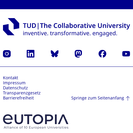
Instagram
LinkedIn
Bluesky
Mastodon
Facebook
Yout
Kontakt
Impressum
Datenschutz
Transparenzgesetz
Springe zum Seitenanfang
Barrierefreiheit