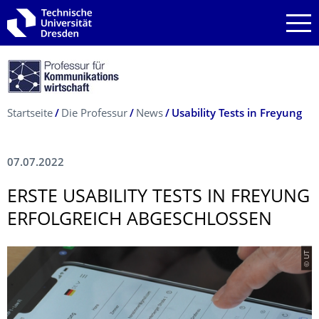
Zur Hauptnavigation springen
Zur Suche springen
Zum Inhalt springen
Breadcrumb-Menü
Startseite
Die Professur
News
­Usability Tests in Freyung
07.07.2022
ERSTE USABILITY TESTS IN FREYUNG
ERFOLGREICH ABGESCHLOSSEN
© UT