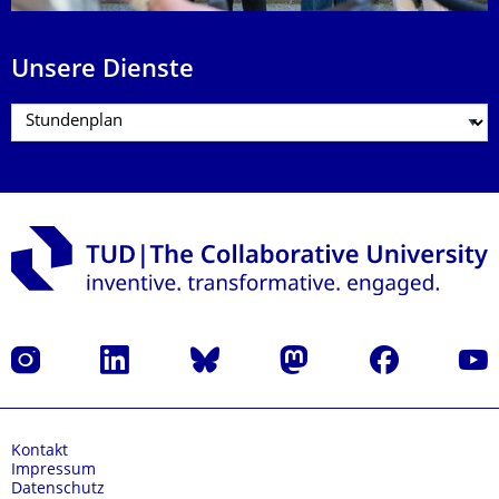
Unsere Dienste
Instagram
LinkedIn
Bluesky
Mastodon
Facebook
Yout
Kontakt
Impressum
Datenschutz