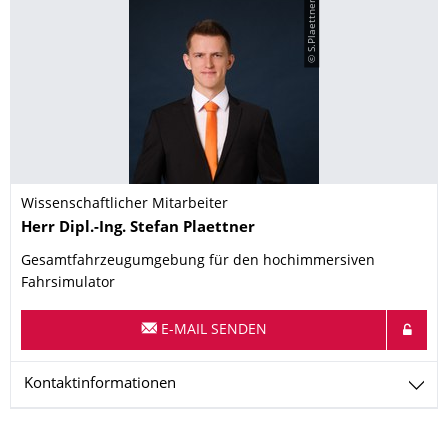
© S.Plaettner
Wissenschaftlicher Mitarbeiter
Name
Herr
Dipl.-Ing.
Stefan
Plaettner
Gesamtfahrzeugumgebung für den hochimmersiven
Fahrsimulator
E-MAIL SENDEN
Kontaktinformationen