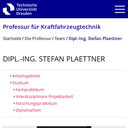
Zur Hauptnavigation springen
Zur Suche springen
Zum Inhalt springen
Professur für Kraftfahrzeugtech­nik
Breadcrumb-Menü
Startseite
Die Professur
Team
Dipl.-Ing. Stefan Plaettner
DIPL.-ING. STEFAN PLAETTNER
Inhaltsverzeichnis
Arbeitsgebiete
Studium
Fachpraktikum
Interdisziplinäre Projektarbeit
Forschungspraktikum
Diplomarbeit