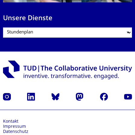
Unsere Dienste
Instagram
LinkedIn
Bluesky
Mastodon
Facebook
Yout
Kontakt
Impressum
Datenschutz