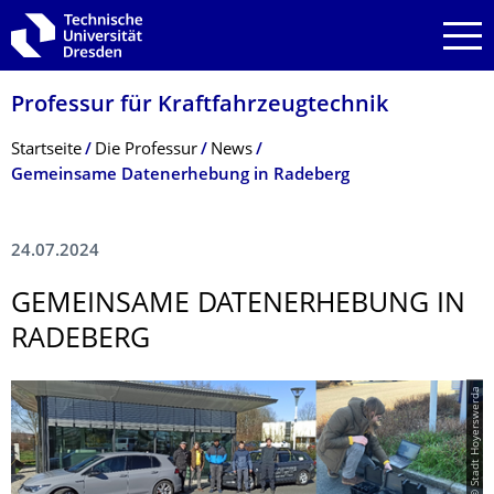
Zur Hauptnavigation springen
Zur Suche springen
Zum Inhalt springen
Professur für Kraftfahrzeugtech­nik
Breadcrumb-Menü
Startseite
Die Professur
News
Gemeinsame Datenerhebung in Radeberg
24.07.2024
GEMEINSAME DATENERHEBUNG IN
RADEBERG
© Stadt Hoyerswerda