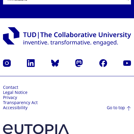
Instagram
LinkedIn
Bluesky
Mastodon
Facebook
YouT
Contact
Legal Notice
Privacy
Transparency Act
Go to top
Accessibility