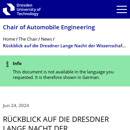
Skip to main navigation
Skip to search
Skip to content
Chair of Automobile Engineering
Breadcrumb Menu
Home
The Chair
News
Rückblick auf die Dresdner Lange Nacht der Wissenschaften
Status Message
Info
This document is not available in the language you
requested. It is therefore shown in German.
Jun 24, 2024
RÜCKBLICK AUF DIE DRESDNER
LANGE NACHT DER