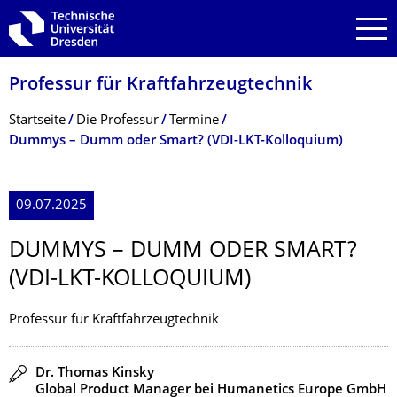
Zur Hauptnavigation springen
Zur Suche springen
Zum Inhalt springen
Professur für Kraftfahrzeugtech­nik
Breadcrumb-Menü
Startseite
Die Professur
Termine
Dummys – Dumm oder Smart? (VDI-LKT-Kolloquium)
09.07.2025
DUMMYS – DUMM ODER SMART?
(VDI-LKT-KOLLOQUIUM)
Professur für Kraftfahrzeugtechnik
Redner
Dr. Thomas Kinsky
Global Product Manager bei Humanetics Europe GmbH