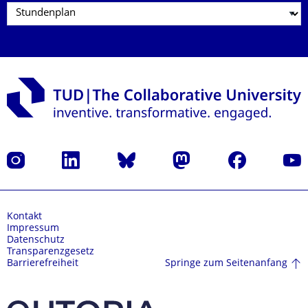
Instagram
LinkedIn
Bluesky
Mastodon
Facebook
Yout
Kontakt
Impressum
Datenschutz
Transparenzgesetz
Springe zum Seitenanfang
Barrierefreiheit