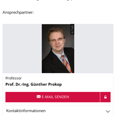
Ansprechpartner:
© TUD
Professor
Name
Prof. Dr.-Ing.
Günther
Prokop
E-MAIL SENDEN
Kontaktinformationen