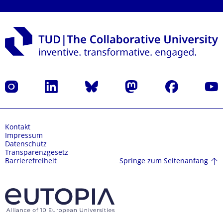
Instagram
LinkedIn
Bluesky
Mastodon
Facebook
Yout
Kontakt
Impressum
Datenschutz
Transparenzgesetz
Springe zum Seitenanfang
Barrierefreiheit