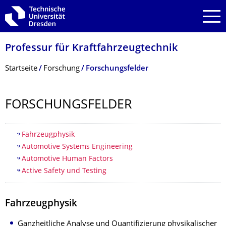
Zur Hauptnavigation springen
Zur Suche springen
Zum Inhalt springen
Professur für Kraftfahrzeugtech­nik
Breadcrumb-Menü
Startseite
Forschung
Forschungsfelder
FORSCHUNGSFEL­DER
Inhaltsverzeichnis
Fahrzeugphysik
Automotive Systems Engineering
Automotive Human Factors
Active Safety und Testing
Fahrzeugphysik
Ganzheitliche Analyse und Quantifizierung physikalischer