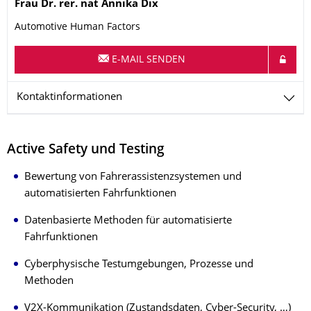
Name
Frau
Dr. rer. nat
Annika
Dix
Automotive Human Factors
E-MAIL SENDEN
Kontaktinformationen
Active Safety und Testing
Bewertung von Fahrerassistenzsystemen und
automatisierten Fahrfunktionen
Datenbasierte Methoden für automatisierte
Fahrfunktionen
Cyberphysische Testumgebungen, Prozesse und
Methoden
V2X-Kommunikation (Zustandsdaten, Cyber-Security, …)