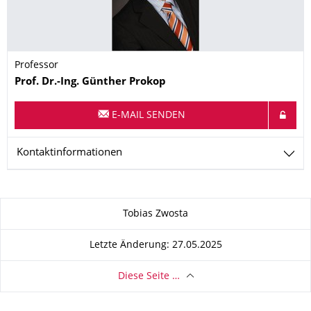
Professor
Name
Prof. Dr.-Ing.
Günther
Prokop
E-MAIL SENDEN
Kontaktinformationen
Zu dieser Seite
Tobias Zwosta
Letzte Änderung: 27.05.2025
Diese Seite …