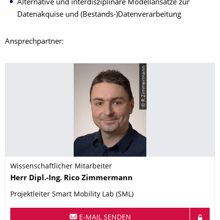
Alternative und interdisziplinäre Modellansätze zur
Datenakquise und (Bestands-)Datenverarbeitung
Ansprechpartner:
© R.Zimmermann
Wissenschaftlicher Mitarbeiter
Name
Herr
Dipl.-Ing.
Rico
Zimmermann
Projektleiter Smart Mobility Lab (SML)
E-MAIL SENDEN