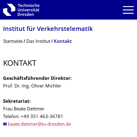
Zur Hauptnavigation springen
Zur Suche springen
Zum Inhalt springen
Institut für Verkehrstelematik
Breadcrumb-Menü
Startseite
Das Institut
Kontakt
KONTAKT
Geschäftsführender Direktor:
Prof. Dr.-Ing. Oliver Michler
Sekretariat:
Frau Beate Dettmer
Telefon: +49 351 463-36781