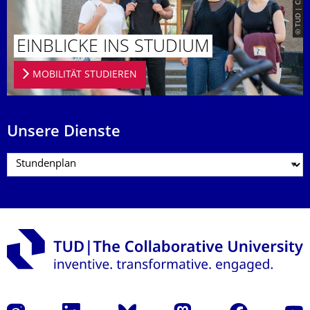
EINBLICKE INS STUDIUM
MOBILITÄT STUDIEREN
Unsere Dienste
Instagram
LinkedIn
Bluesky
Mastodon
Facebook
Yout