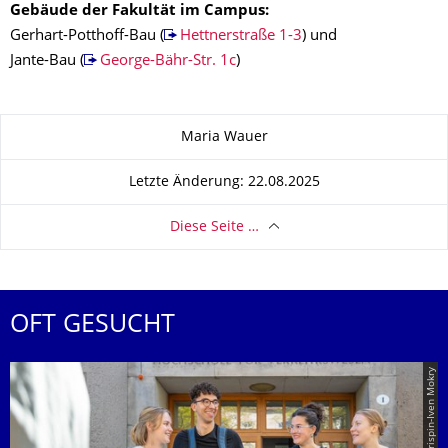
Gebäude der Fakultät im Campus:
Gerhart-Potthoff-Bau (
Hettnerstraße 1-3
) und
Jante-Bau (
George-Bähr-Str. 1c
)
Zu dieser Seite
Maria Wauer
Letzte Änderung: 22.08.2025
Diese Seite …
OFT GESUCHT
© TUD | Crispin-Iven Mokry