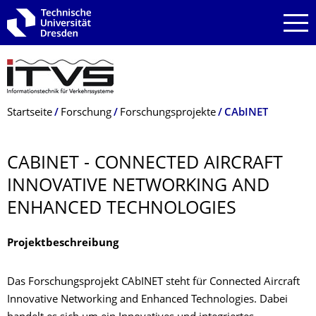
Zur Hauptnavigation springen
Zur Suche springen
Zum Inhalt springen
Breadcrumb-Menü
Startseite
Forschung
Forschungsprojekte
CAbINET
CABINET - CONNECTED AIRCRAFT
INNOVATIVE NETWORKING AND
ENHANCED TECHNOLOGIES
Projektbeschreibung
Das Forschungsprojekt CAbINET steht für Connected Aircraft
Innovative Networking and Enhanced Technologies. Dabei