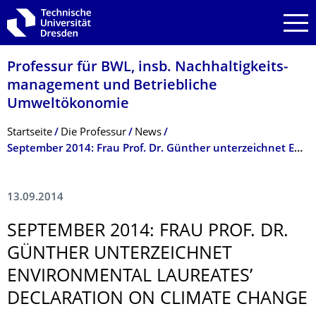
Zur Hauptnavigation springen
Zur Suche springen
Zum Inhalt springen
Professur für BWL, insb. Nachhaltigkeits­
management und Betriebliche
Umweltökonomie
Breadcrumb-Menü
Startseite
Die Professur
News
September 2014: Frau Prof. Dr. Günther unterzeichnet Environmental Laureates’ Declaration on Climate Change
13.09.2014
SEPTEMBER 2014: FRAU PROF. DR.
GÜNTHER UNTERZEICHNET
ENVIRONMENTAL LAUREATES’
DECLARATION ON CLIMATE CHANGE