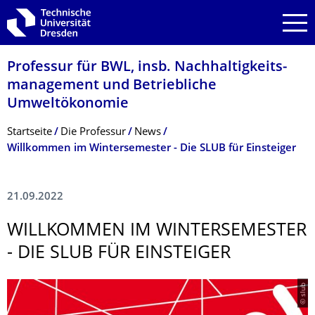
Zur Hauptnavigation springen
Zur Suche springen
Zum Inhalt springen
Professur für BWL, insb. Nachhaltigkeits­
management und Betriebliche
Umweltökonomie
Breadcrumb-Menü
Startseite
Die Professur
News
Willkommen im Wintersemester - Die SLUB für Einsteiger
21.09.2022
WILLKOMMEN IM WINTERSEMESTER
- DIE SLUB FÜR EINSTEIGER
© slub