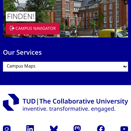
FINDEN!
CAMPUS NAVIGATOR
Our Services
Instagram
LinkedIn
Bluesky
Mastodon
Facebook
YouT