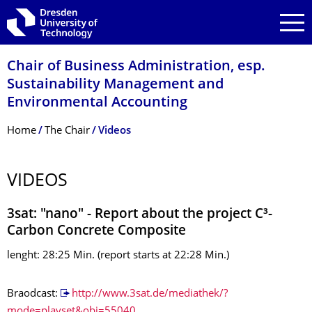
Skip to main navigation
Skip to search
Skip to content
Chair of Business Administration, esp.
Sustainability Management and
Environmental Accounting
Breadcrumb Menu
Home
The Chair
Videos
VIDEOS
3sat: "nano" - Report about the project C³-
Carbon Concrete Composite
lenght: 28:25 Min. (report starts at 22:28 Min.)
Braodcast:
http://www.3sat.de/mediathek/?
mode=playset&obj=55040