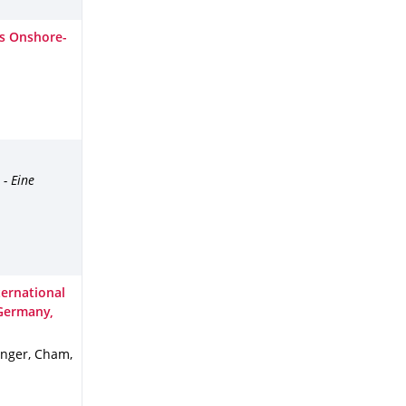
us Onshore-
- Eine
ternational
 Germany,
inger, Cham
,