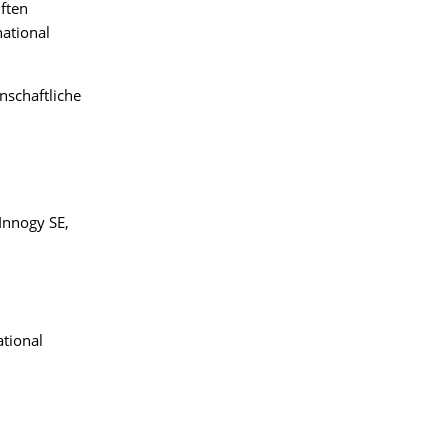
iften
national
nschaftliche
Innogy SE,
ational