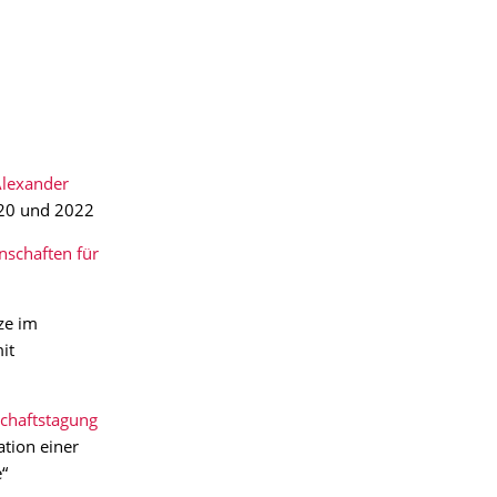
lexander
020 und 2022
nschaften für
ze im
it
schaftstagung
ation einer
e“