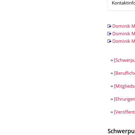
Kontaktinf
Dominik M
Dominik M
Dominik M
[Schwerpu
[Beruflich
[Mitglieds
[Ehrungen
[Veröffent
Schwerpu