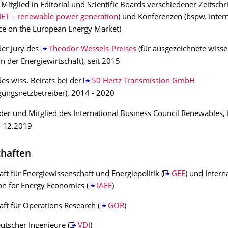
 Mitglied in Editorial und Scientific Boards verschiedener Zeitschr
IET – renewable power generation
) und Konferenzen (bspw. Inter
ce on the European Energy Market)
der Jury des
Theodor-Wessels-Preises
(für ausgezeichnete wisse
in der Energiewirtschaft), seit 2015
des wiss. Beirats bei der
50 Hertz Transmission GmbH
ungsnetzbetreiber), 2014 - 2020
der und Mitglied des International Business Council Renewables, 
- 12.2019
chaften
aft für Energiewissenschaft und Energiepolitik (
GEE
) und Intern
on for Energy Economics (
IAEE
)
aft für Operations Research (
GOR
)
utscher Ingenieure (
VDI
)