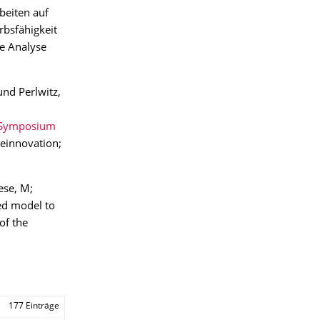
beiten auf
rbsfähigkeit
te Analyse
nd Perlwitz,
Symposium
ieinnovation;
ese, M;
sed model to
of the
177 Einträge