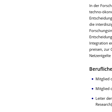
In der Forsc
techno-ökono
Entscheidung
die interdisz
Forschungsin
Entscheidung
Integration e
preisen, zur
Netzentgelte 
Beruflich
Mitglied 
Mitglied 
Leiter de
Research),