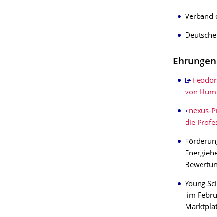
Verband d
Deutscher
Ehrungen
Feodor
von Humb
nexus-Pr
die Profe
Förderun
Energiebe
Bewertung
Young Sci
im Februa
Marktplat