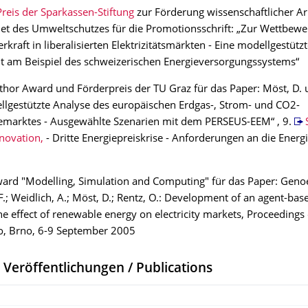
Preis der Sparkassen-Stiftung
zur Förderung wissenschaftlicher Ar
t des Umweltschutzes für die Promotionsschrift: „Zur Wettbewe
rkraft in liberalisierten Elektrizitätsmärkten - Eine modellgestütz
lt am Beispiel des schweizerischen Energieversorgungssystems“
hor Award und Förderpreis der TU Graz für das Paper: Möst, D. u
llgestützte Analyse des europäischen Erdgas-, Strom- und CO2-
temarktes - Ausgewählte Szenarien mit dem PERSEUS-EEM“ , 9.
novation,
- Dritte Energiepreiskrise - Anforderungen an die Energ
ard "Modelling, Simulation and Computing" für das Paper: Geno
F.; Weidlich, A.; Möst, D.; Rentz, O.: Development of an agent-ba
he effect of renewable energy on electricity markets, Proceedings 
o, Brno, 6-9 September 2005
 Veröffentlichungen / Publications