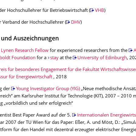
er Hochschullehrer für Betriebswirtschaft (
VHB
)
 Verband der Hochschullehrer (
DHV
)
 und Auszeichnungen
 Lynen Research Fellow
for experienced researchers from the
A
oldt Foundation
for a
stay
at the
University of Edinburgh
, 2
eis für besonderes Engagement für die Fakultät Wirtschaftswisse
ssur für Energiewirtschaft
, 2018
g der
Young Investigator Group (YIG)
„Neue methodische Ansät
reich“ am Karlsruher Institut für Technologie (KIT), 2007 – 2010 m
 „vorbildlich und sehr erfolgreich“
entist Best Paper Award auf der 5.
Internationalen Energiewirt
r 2007 der TU Wien für das Paper: Eßer, A. und Möst, D.: „Simul
tform für den Handel mit dezentral erzeugter elektrischer Energi