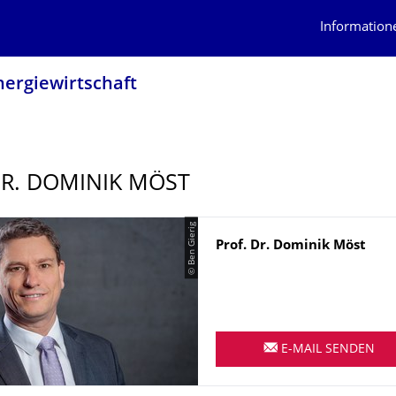
Information
nergiewirtschaft
DR. DOMINIK MÖST
© Ben Gierig
Name
Prof. Dr.
Dominik
Möst
E-MAIL SENDEN