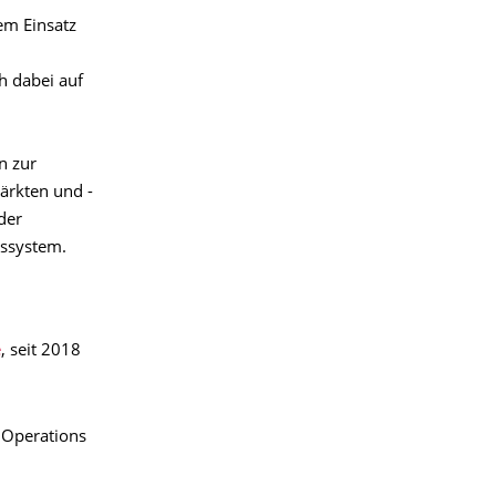
em Einsatz
h dabei auf
n zur
ärkten und -
der
tssystem.
e
, seit 2018
r Operations