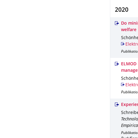
2020
Do mini
welfare 
Schönhei
Elektr
Publikatio
ELMOD d
manage
Schönhei
Elektr
Publikati
Experie
Schreiber
Technolo
Empirica
Publikati