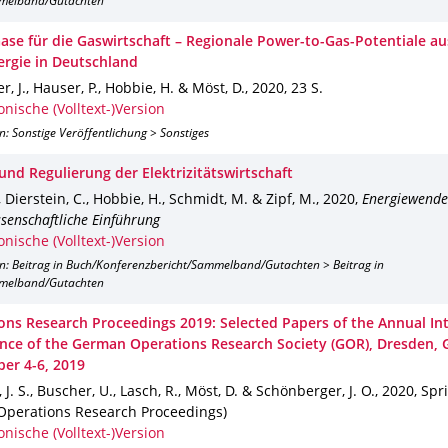
melband/Gutachten
ase für die Gaswirtschaft – Regionale Power-to-Gas-Potentiale a
rgie in Deutschland
, J., Hauser, P., Hobbie, H. & Möst, D.
,
2020
,
23 S.
onische (Volltext-)Version
n: Sonstige Veröffentlichung > Sonstiges
und Regulierung der Elektrizitätswirtschaft
, Dierstein, C., Hobbie, H., Schmidt, M. & Zipf, M.
,
2020
,
Energiewende 
ssenschaftliche Einführung
onische (Volltext-)Version
on: Beitrag in Buch/Konferenzbericht/Sammelband/Gutachten > Beitrag in
melband/Gutachten
ons Research Proceedings 2019: Selected Papers of the Annual In
nce of the German Operations Research Society (GOR), Dresden,
er 4-6, 2019
 J. S., Buscher, U., Lasch, R., Möst, D. & Schönberger, J. O.
,
2020
,
Spr
Operations Research Proceedings)
onische (Volltext-)Version