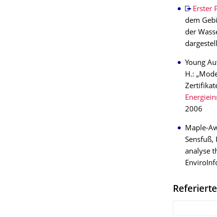
Erster 
dem Gebie
der Wasse
dargestel
Young Aut
H.: „Mode
Zertifika
Energiein
2006
Maple-Aw
Sensfuß, 
analyse t
EnviroInf
Referierte