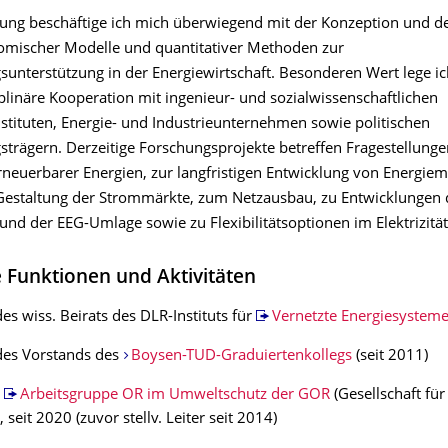
hung beschäftige ich mich überwiegend mit der Konzeption und d
mischer Modelle und quantitativer Methoden zur
sunterstützung in der Energiewirtschaft. Besonderen Wert lege ic
iplinäre Kooperation mit ingenieur- und sozialwissenschaftlichen
stituten, Energie- und Industrieunternehmen sowie politischen
strägern. Derzeitige Forschungsprojekte betreffen Fragestellunge
rneuerbarer Energien, zur langfristigen Entwicklung von Energiem
 Gestaltung der Strommärkte, zum Netzausbau, zu Entwicklungen 
und der EEG-Umlage sowie zu Flexibilitätsoptionen im Elektrizitä
e Funktionen und Aktivitäten
des wiss. Beirats des DLR-Instituts für
Vernetzte Energiesystem
des Vorstands des
Boysen-TUD-Graduiertenkollegs
(seit 2011)
r
Arbeitsgruppe OR im Umweltschutz der GOR
(Gesellschaft fü
 seit 2020 (zuvor stellv. Leiter seit 2014)