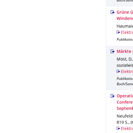
Buch/Sam
Grüne G
Windene
Haumaier
Elektr
Publikatio
Märkte 
Möst, D.
sozialwi
Elektr
Publikati
Buch/Sam
Operati
Confere
Septemb
Neufeld,
819 S.
,
(
Elektr