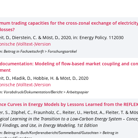
mum trading capacities for the cross-zonal exchange of electricity
losses?
t, D., Dierstein, C. & Möst, D.
,
2020
,
in: Energy Policy
.
112030
onische (Volltext-)Version
n: Beitrag in Fachzeitschrift > Forschungsartikel
ocumentation: Modeling of flow-based market coupling and con
ment
t, D., Hladik, D., Hobbie, H. & Möst, D.
,
2020
onische (Volltext-)Version
on: Vorabdruck/Dokumentation/Bericht > Arbeitspapier
nce Curves in Energy Models by Lessons Learned from the REFLEX
, S., Zöphel, C., Fraunholz, C., Reiter, U., Herbst, A., Fleiter, T. & Mös
gical Learning in the Transition to a Low-Carbon Energy System – Concep
l Findings, and Use, in Energy Modeling, 1st Edition
on: Beitrag in Buch/Konferenzbericht/Sammelband/Gutachten > Beitrag in