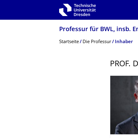
Zur Hauptnavigation springen
Zur Suche springen
Zum Inhalt springen
Professur für BWL, insb. E
Breadcrumb-Menü
Startseite
Die Professur
Inhaber
PROF. 