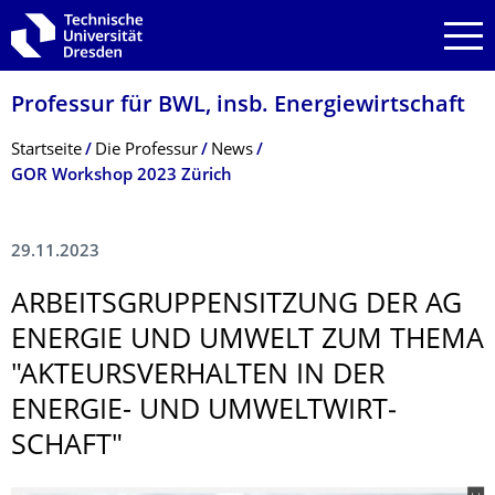
Zur Hauptnavigation springen
Zur Suche springen
Zum Inhalt springen
Professur für BWL, insb. Energiewirtschaft
Breadcrumb-Menü
Startseite
Die Professur
News
GOR Workshop 2023 Zürich
29.11.2023
ARBEITSGRUPPEN­SITZUNG DER AG
ENERGIE UND UMWELT ZUM THEMA
"AKTEURSVERHAL­TEN IN DER
ENERGIE- UND UMWELTWIRT­
SCHAFT"