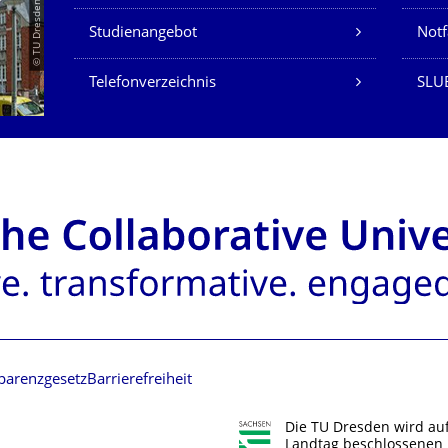
© TU Dresden/Eckold
Studienangebot
Not
Telefonverzeichnis
SLU
parenzgesetz
Barrierefreiheit
Die TU Dresden wird au
Landtag beschlossenen 