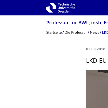
Zur Hauptnavigation springen
Zur Suche springen
Zum Inhalt springen
Professur für BWL, insb. E
Breadcrumb-Menü
Startseite
Die Professur
News
LKD
03.08.2018
LKD-EU