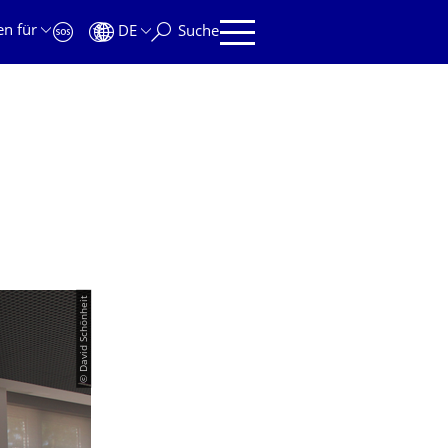
en für
DE
Suche
© David Schönheit