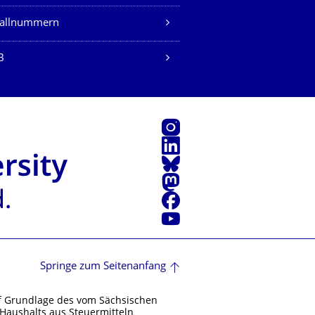
fallnummern
B
Instagram
LinkedIn
Bluesky
Mastodon
Facebook
Youtube
Springe zum Seitenanfang
f Grundlage des vom Sächsischen
Haushalts aus Steuermitteln