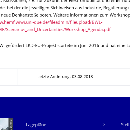
iskussionen, z.B. zur Zukunft der Elektromobilität und einer no
, bei der die jeweiligen Sichtweisen aus Industrie, Regulierung 
 neue Denkanstöße boten. Weitere Informationen zum Workshop
w.hemf.wiwi.uni-due.de/fileadmin/fileupload/BWL-
F/Scenarios_and_Uncertainties/Workshop_Agenda.pdf
 gefördert LKD-EU-Projekt startete im Juni 2016 und hat eine La
Letzte Änderung: 03.08.2018
Unsere Dienste
Lagepläne
Stel