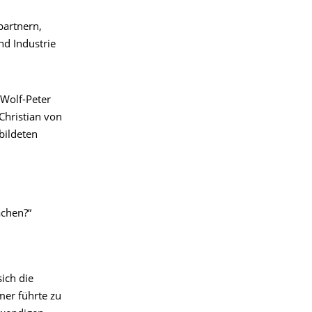
partnern,
d Industrie
 Wolf-Peter
 Christian von
bildeten
achen?“
ich die
mer führte zu