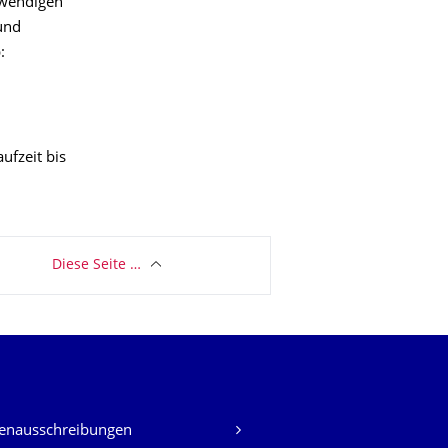
twendigen
und
:
ufzeit bis
Diese Seite …
lenausschreibungen