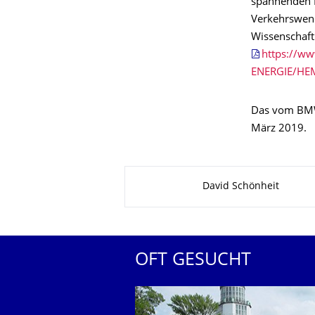
spannenden D
Verkehrswende
Wissenschaft
https://ww
ENERGIE/HEM
Das vom BMWi
März 2019.
Zu dieser Seite
David Schönheit
OFT GESUCHT