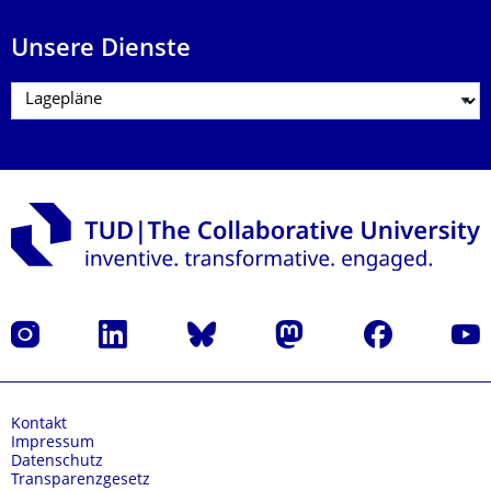
Unsere Dienste
Instagram
LinkedIn
Bluesky
Mastodon
Facebook
Yout
Kontakt
Impressum
Datenschutz
Transparenzgesetz