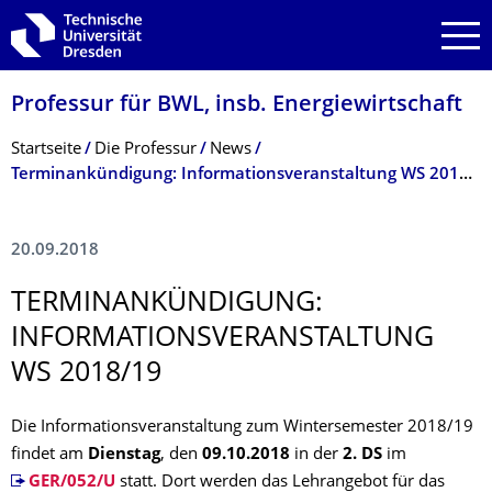
Zur Hauptnavigation springen
Zur Suche springen
Zum Inhalt springen
Professur für BWL, insb. Energiewirtschaft
Breadcrumb-Menü
Startseite
Die Professur
News
Terminankündigung: Informationsveran­staltung WS 2018/19
20.09.2018
TERMINANKÜNDI­GUNG:
INFORMATIONS­VERAN­STALTUNG
WS 2018/19
Die Informationsveranstaltung zum Wintersemester 2018/19
findet am
Dienstag
, den
09.10.2018
in der
2. DS
im
GER/052/U
statt. Dort werden das Lehrangebot für das