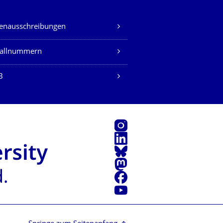
lenausschreibungen
fallnummern
B
Instagram
LinkedIn
Bluesky
Mastodon
Facebook
Youtube