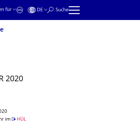
en für
DE
Suche
ie
R 2020
2020
Uhr im
HÜL