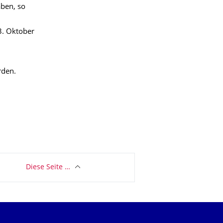
aben, so
3. Oktober
rden.
Diese Seite …