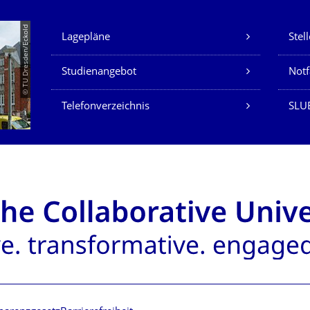
Unsere Dienste
© TU Dresden/Eckold
Lagepläne
Stel
Studienangebot
Not
Telefonverzeichnis
SLU