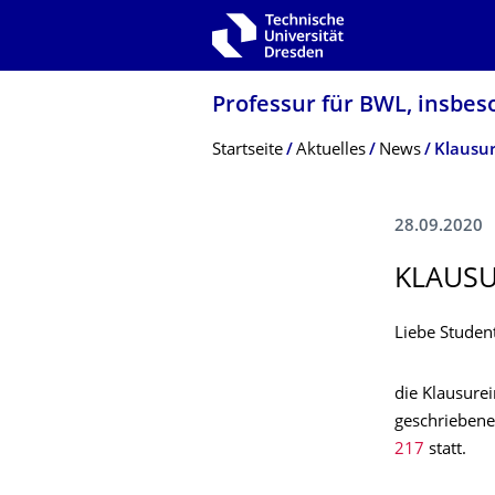
Zur Hauptnavigation springen
Zur Suche springen
Zum Inhalt springen
Professur für BWL, insbes
Breadcrumb-Menü
Startseite
Aktuelles
News
Klausur
28.09.2020
KLAUSU
Liebe Studen
die Klausure
geschriebene
217
statt.