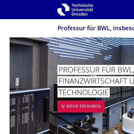
Zur Hauptnavigation springen
Zur Suche springen
Zum Inhalt springen
Professur für BWL, insbes
PROFESSUR FÜR BWL
FINANZWIRT­SCHAFT 
TECHNOLOGIE
MEHR ERFAHREN
PROFESSUR F