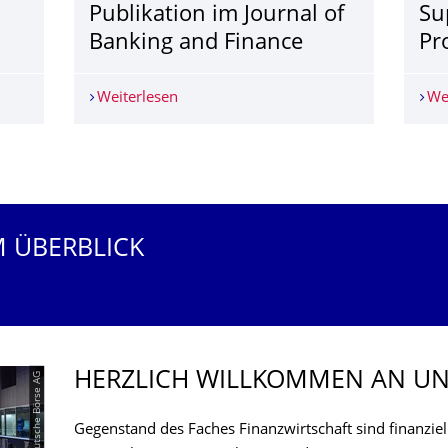
Publikation im Journal of
Su
Banking and Finance­
Pr
n Prag
Weiterlesen
Publikation im Journal of Banking and F
We
M ÜBERBLICK
HERZLICH WILLKOMMEN AN UN
© Deutsche Börse AG
Gegenstand des Faches Finanzwirtschaft sind finanzie