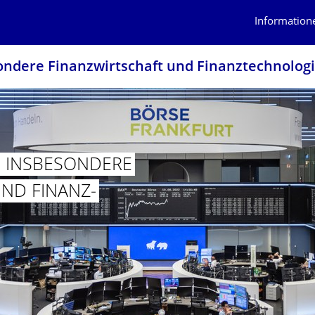
Information
ondere Finanzwirtschaft und Finanztechnolog
, INSBESONDERE
UND FINANZ­
ÜR BWL, INSBESONDERE FINANZWIRTSCHAFT UND FINANZ­TECHNO