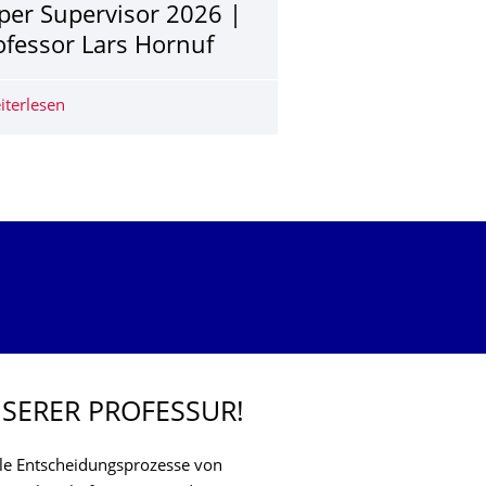
per Supervisor 2026 |
ofessor Lars Hornuf
inance­
iterlesen
Super Supervisor 2026 | Professor Lars Hornuf
SERER PROFESSUR!
lle Entscheidungsprozesse von