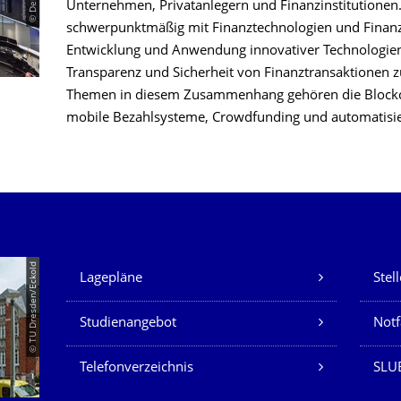
Unternehmen, Privatanlegern und Finanzinstitutionen
schwerpunktmäßig mit Finanztechnologien und Finanzi
Entwicklung und Anwendung innovativer Technologien 
Transparenz und Sicherheit von Finanztransaktionen z
Themen in diesem Zusammenhang gehören die Blockc
mobile Bezahlsysteme, Crowdfunding und automatisie
Unsere Dienste
© TU Dresden/Eckold
Lagepläne
Stel
Studienangebot
Not
Telefonverzeichnis
SLU