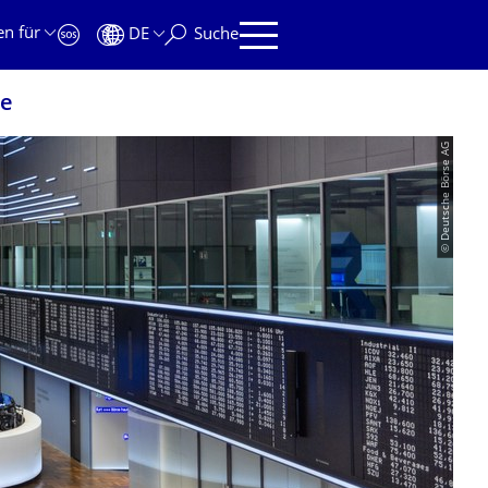
en für
DE
Suche
ie
© Deutsche Börse AG
LOGIE