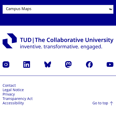
Instagram
LinkedIn
Bluesky
Mastodon
Facebook
YouT
Contact
Legal Notice
Privacy
Transparency Act
Go to top
Accessibility