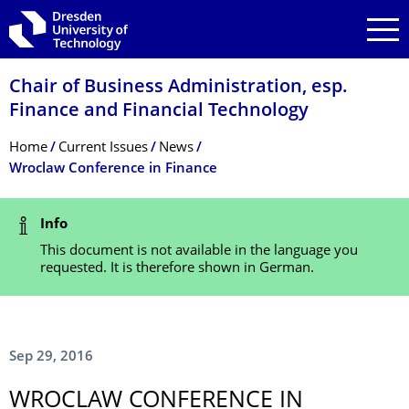
Skip to main navigation
Skip to search
Skip to content
Chair of Business Administration, esp.
Finance and Financial Technology
Breadcrumb Menu
Home
Current Issues
News
Wroclaw Conference in Finance
Status Message
Info
This document is not available in the language you
requested. It is therefore shown in German.
Sep 29, 2016
WROCLAW CONFERENCE IN