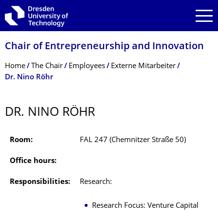
Skip to main navigation
Skip to search
Skip to content
Chair of Entrepreneurship and Innovation
Breadcrumb Menu
Home
The Chair
Employees
Externe Mitarbeiter
Dr. Nino Röhr
DR. NINO RÖHR
Room:
FAL 247 (Chemnitzer Straße 50)
Office hours:
Responsibilities:
Research:
Research Focus: Venture Capital