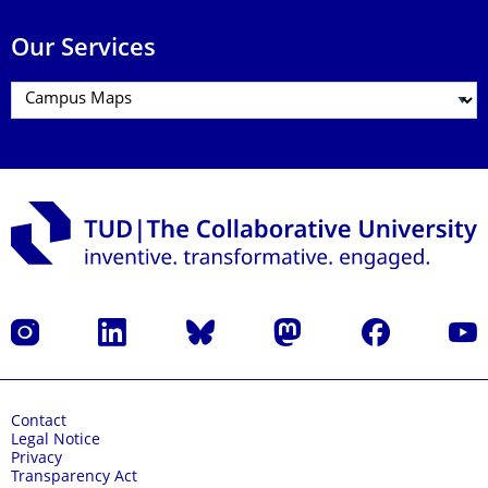
Our Services
Instagram
LinkedIn
Bluesky
Mastodon
Facebook
YouT
Contact
Legal Notice
Privacy
Transparency Act