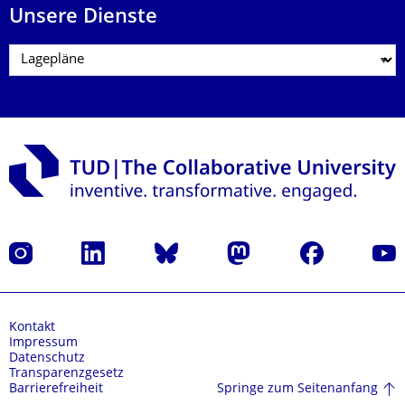
Unsere Dienste
Instagram
LinkedIn
Bluesky
Mastodon
Facebook
Yout
Kontakt
Impressum
Datenschutz
Transparenzgesetz
Springe zum Seitenanfang
Barrierefreiheit