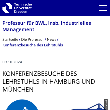
Zur Hauptnavigation springen
Zur Suche springen
Zum Inhalt springen
Professur für BWL, insb. Industrielles
Management
Breadcrumb-Menü
Startseite
Die Professur
News
Konferenzbesuche des Lehrstuhls
09.10.2024
KONFERENZBESU­CHE DES
LEHRSTUHLS IN HAMBURG UND
MÜNCHEN