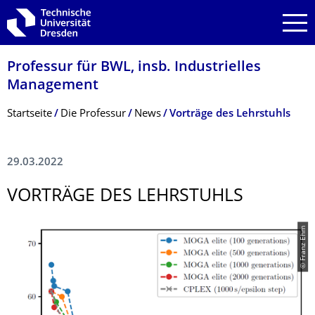
Zur Hauptnavigation springen
Zur Suche springen
Zum Inhalt springen
Professur für BWL, insb. Industrielles
Management
Breadcrumb-Menü
Startseite
Die Professur
News
Vorträge des Lehrstuhls
29.03.2022
VORTRÄGE DES LEHRSTUHLS
© Franz Ehm