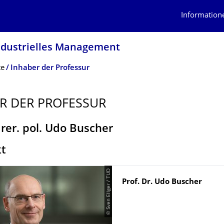
Information
Industrielles Management
te
Inhaber der Professur
R DER PROFESSUR
. rer. pol. Udo Buscher
t
© Sven Ellger / TUD
Name
Prof. Dr.
Udo
Buscher