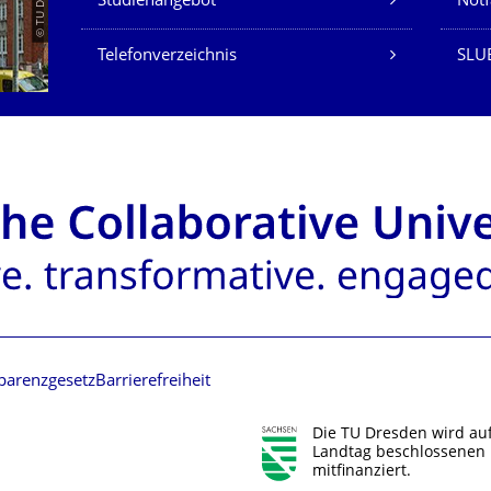
Studienangebot
Not
Telefonverzeichnis
SLU
parenzgesetz
Barrierefreiheit
Die TU Dresden wird au
Landtag beschlossenen 
mitfinanziert.