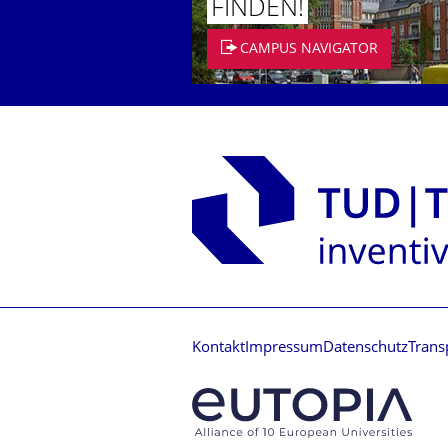
FINDEN!
CAMPUS NAVIGATOR
Kontakt
Impressum
Datenschutz
Trans