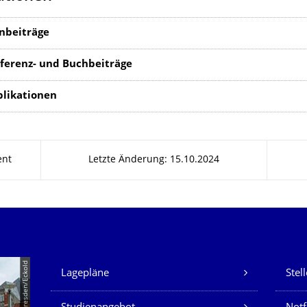
enbeiträge
ferenz- und Buchbeiträge
blikationen
ent
Letzte Änderung: 15.10.2024
Unsere Dienste
© TU Dresden/Eckold
Lagepläne
Stel