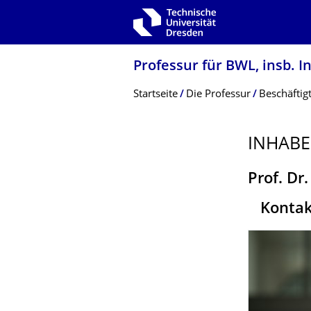
Zur Hauptnavigation springen
Zur Suche springen
Zum Inhalt springen
Professur für BWL, insb. 
Breadcrumb-Menü
Startseite
Die Professur
Beschäftig
INHABE
Prof. Dr
Kontak