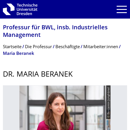
Zur Hauptnavigation springen
Zur Suche springen
Zum Inhalt springen
Professur für BWL, insb. Industrielles
Management
Breadcrumb-Menü
Startseite
Die Professur
Beschäftigte
Mitarbeiter:innen
Maria Beranek
DR. MARIA BERANEK
© Benjamin Junghänel