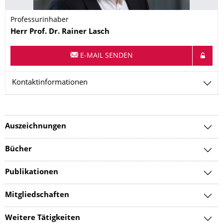
Professurinhaber
Name
Herr
Prof. Dr.
Rainer
Lasch
E-MAIL SENDEN
Kontaktinformationen
Auszeichnungen
Bücher
Publikationen
Mitgliedschaften
Weitere Tätigkeiten