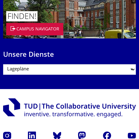
FINDEN!
CAMPUS NAVIGATOR
Unsere Dienste
Instagram
LinkedIn
Bluesky
Mastodon
Facebook
Yout