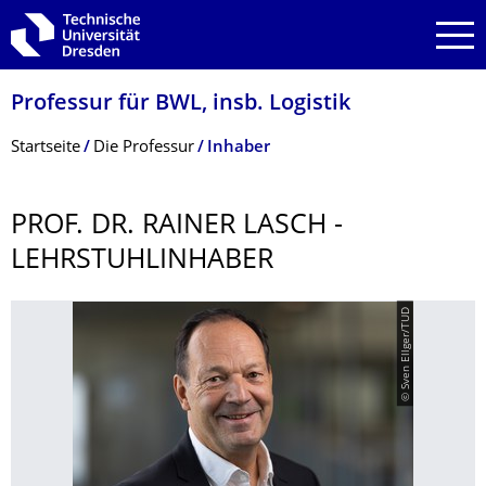
Zur Hauptnavigation springen
Zur Suche springen
Zum Inhalt springen
Professur für BWL, insb. Logistik
Breadcrumb-Menü
Startseite
Die Professur
Inhaber
PROF. DR. RAINER LASCH -
LEHRSTUHLINHA­BER
© Sven Ellger/TUD