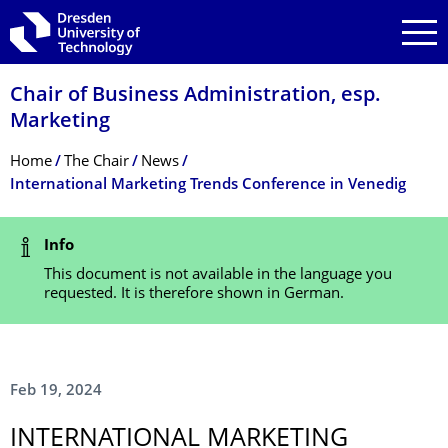
Skip to main navigation
Skip to search
Skip to content
Chair of Business Administration, esp.
Marketing
Breadcrumb Menu
Home
The Chair
News
International Marketing Trends Conference in Venedig
Status Message
Info
This document is not available in the language you
requested. It is therefore shown in German.
Feb 19, 2024
INTERNATIONAL MARKETING