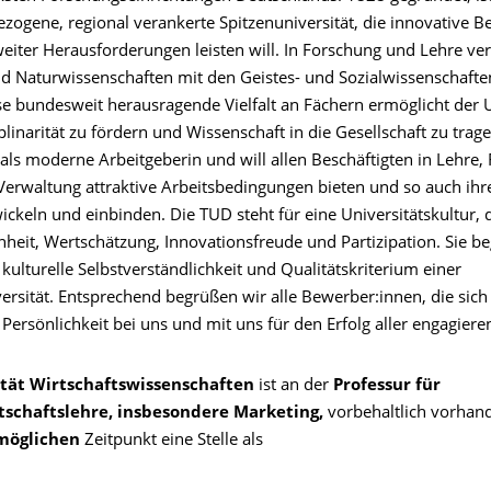
ezogene, regional verankerte Spitzenuniversität, die innovative Be
iter Herausforderungen leisten will. In Forschung und Lehre vere
nd Naturwissenschaften mit den Geistes- und Sozialwissenschafte
se bundesweit herausragende Vielfalt an Fächern ermöglicht der U
iplinarität zu fördern und Wissenschaft in die Gesellschaft zu trag
 als moderne Arbeitgeberin und will allen Beschäftigten in Lehre,
Verwaltung attraktive Arbeitsbedingungen bieten und so auch ihr
ickeln und einbinden. Die TUD steht für eine Universitätskultur, d
heit, Wertschätzung, Innovationsfreude und Partizipation. Sie be
s kulturelle Selbstverständlichkeit und Qualitätskriterium einer
ersität. Entsprechend begrüßen wir alle Bewerber:innen, die sich 
Persönlichkeit bei uns und mit uns für den Erfolg aller engagier
tät Wirtschaftswissenschaften
ist an der
Professur für
tschaftslehre, insbesondere Marketing,
vorbehaltlich vorhand
möglichen
Zeitpunkt eine Stelle als