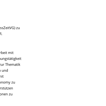
ssZeitVG) zu
R.
rbeit mit
hungstätigkeit
 zur Thematik
n und
mit
Economy zu
rstützen
ionen zu