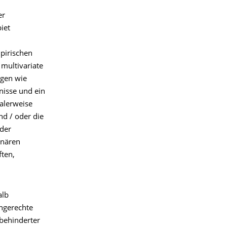
er
iet
mpirischen
 multivariate
ngen wie
nisse und ein
ealerweise
nd / oder die
 der
inären
ften,
alb
engerechte
behinderter