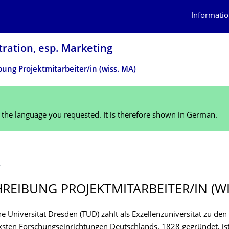
Informatio
tration, esp. Marketing
ung Projektmitarbeiter/in (wiss. MA)
n the language you requested. It is therefore shown in German.
4
REIBUNG PROJEKTMIT­ARBEITER/IN (WI
e Universität Dresden (TUD) zählt als Exzellenzuniversität zu den
rksten Forschungseinrichtungen Deutschlands. 1828 gegründet, ist