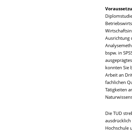
Voraussetz
Diplomstudie
Betriebswirt
Wirtschaftsin
Ausrichtung d
Analysemetho
bspw. in SPS
ausgeprägtes
konnten Sie b
Arbeit an Dri
fachlichen Qu
Tätigkeiten a
Naturwissens
Die TUD stre
ausdrücklich 
Hochschule u