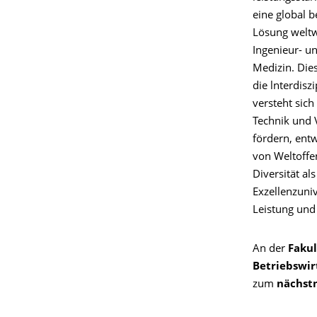
eine global b
Lösung weltwe
Ingenieur- u
Medizin. Die
die lnterdisz
versteht sich
Technik und 
fördern, entw
von Weltoffen
Diversität al
Exzellenzuniv
Leistung und 
An der
Fakul
Betriebswir
zum
nächst