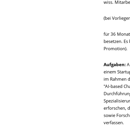
wiss. Mitarbe
(bei Vorlieg
für 36 Monat
besetzen. Es 
Promotion).
Aufgaben:
A
einem Startup
im Rahmen des
"AI-based Ch
Durchführung
Spezialisier
erforschen, 
sowie Forsch
verfassen.