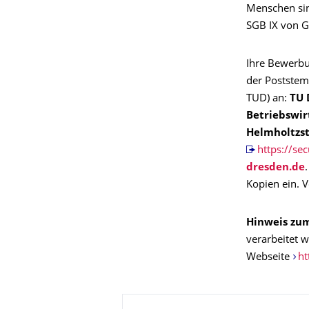
Menschen sin
SGB IX von Ge
Ihre Bewerbu
der Poststem
TUD) an:
TU 
Betriebswirt
Helmholtzst
https://se
Kopien ein. 
Hinweis zu
verarbeitet 
Webseite
ht
About this page