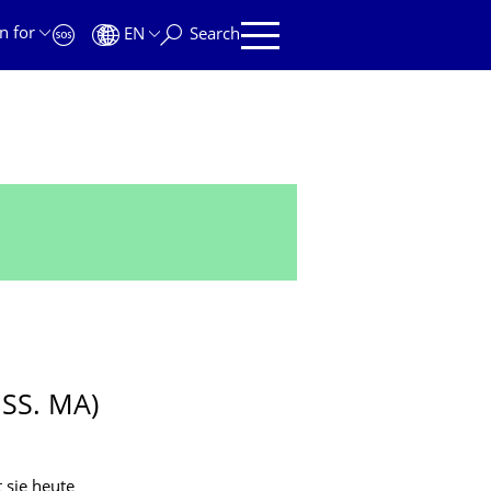
n for
EN
Search
SS. MA)
 sie heute