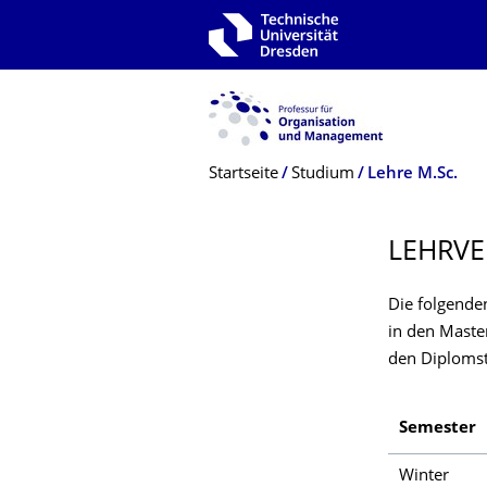
Zur Hauptnavigation springen
Zur Suche springen
Zum Inhalt springen
Breadcrumb-Menü
Startseite
Studium
Lehre M.Sc.
LEHRVE
Die folgende
in den Maste
den Diplomst
Semester
Winter