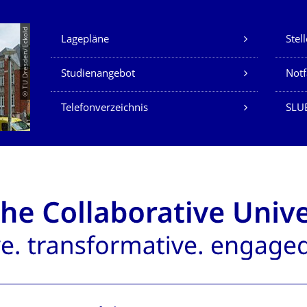
Unsere Dienste
© TU Dresden/Eckold
Lagepläne
Stel
Studienangebot
Not
Telefonverzeichnis
SLU