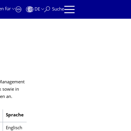
en für
DE
Suche
d Management
k sowie in
en an.
Sprache
Englisch