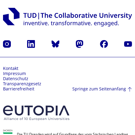
Instagram
LinkedIn
Bluesky
Mastodon
Facebook
Yout
Kontakt
Impressum
Datenschutz
Transparenzgesetz
Springe zum Seitenanfang
Barrierefreiheit
Die TU Dresden wird auf Grundlage des vom Sächsischen Landtag