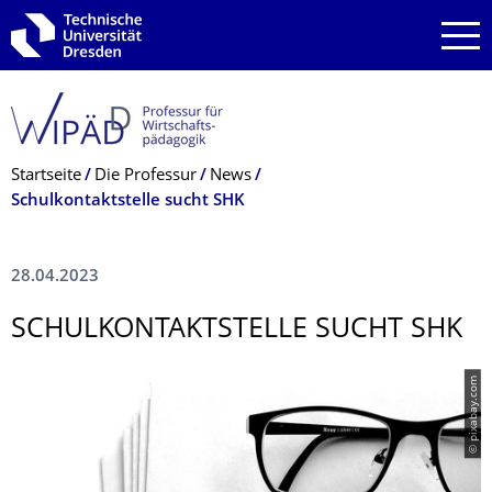
Zur Hauptnavigation springen
Zur Suche springen
Zum Inhalt springen
Breadcrumb-Menü
Startseite
Die Professur
News
Schulkontaktstelle sucht SHK
28.04.2023
SCHULKONTAKT­STELLE SUCHT SHK
© pixabay.com