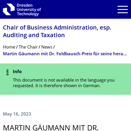
Skip to main navigation
Skip to search
Skip to content
Chair of Business Administration, esp.
Auditing and Taxation
Breadcrumb Menu
Home
The Chair
News
Martin Gäumann mit Dr. Feldbausch-Preis für seine herausragende Dissertation geehrt
Status Message
Info
This document is not available in the language you
requested. It is therefore shown in German.
May 16, 2023
MARTIN GÄUMANN MIT DR.