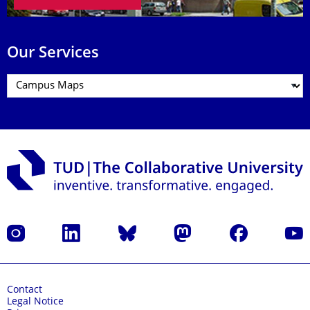
Our Services
Instagram
LinkedIn
Bluesky
Mastodon
Facebook
YouT
Contact
Legal Notice