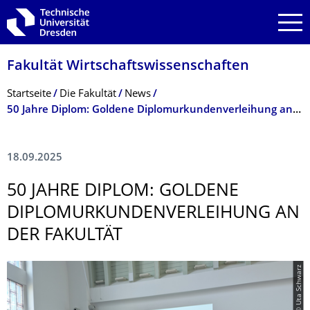
Zur Hauptnavigation springen
Zur Suche springen
Zum Inhalt springen
Fakultät Wirtschaftswissen­schaften
Breadcrumb-Menü
Startseite
Die Fakultät
News
50 Jahre Diplom: Goldene Diplomurkundenverleihung an der Fakultät
18.09.2025
50 JAHRE DIPLOM: GOLDENE
DIPLOMURKUNDEN­VERLEIHUNG AN
DER FAKULTÄT
© Uta Schwarz