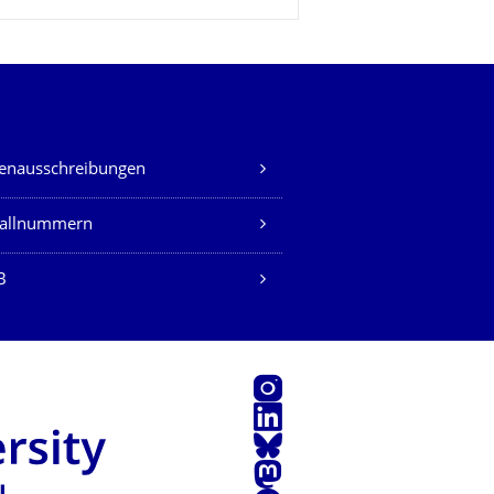
lenausschreibungen
fallnummern
B
Instagram
LinkedIn
Bluesky
Mastodon