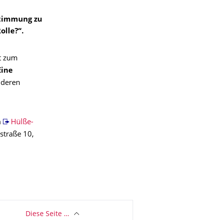
stimmung zu
olle?“.
t zum
Eine
 deren
m
Hülße-
zstraße 10,
Diese Seite …