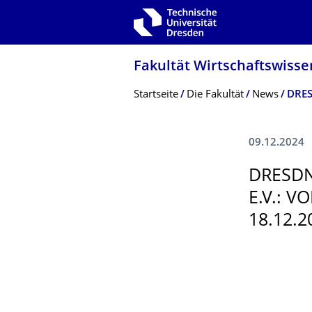
Zur Hauptnavigation springen
Zur Suche springen
Zum Inhalt springen
Fakultät Wirtschaftswisse
Breadcrumb-Menü
Startseite
Die Fakultät
News
09.12.2024
DRESDN
E.V.: 
18.12.2