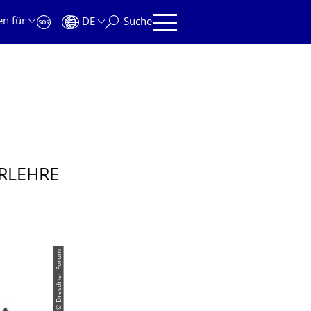
en für
DE
Suche
RLEHRE
© Dresdner Forum