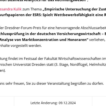
 von Business Analytics für das Rechnungswesen“
,
ssandra Kulik
zum Thema
„Empirische Untersuchung der Zu
urfspapieren der ESRS: Spielt Wettbewerbsfähigkeit eine R
der Dresdner-Forum-Preis für eine hervorragende Abschlussarbei
hlussprüfung in der deutschen Versicherungswirtschaft – 
 Analyse von Marktkonzentration und Honoraren“
verliehen,
nhalte vorgestellt werden.
tung findet im Festsaal der Fakultät Wirtschaftswissenschaften i
nischen Universität Dresden statt (3. Etage, Nordflügel, Helmholt
en).
ns sehr freuen, Sie zu dieser Veranstaltung begrüßen zu dürfen.
Letzte Änderung: 09.12.2024