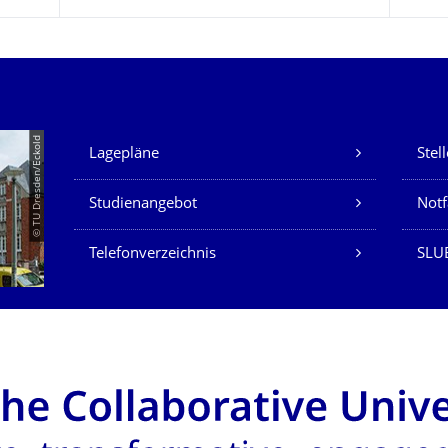
Unsere Dienste
© TU Dresden/Eckold
Lagepläne
Stel
Studienangebot
Not
Telefonverzeichnis
SLU