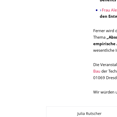
Benefits
Frau Ale
den Entw
Ferner wird 
Thema
„Absc
empirische
wesentliche I
Die Veranstal
Bau
der Tech
01069 Dresd
Wir würden u
Zu dieser Seite
Julia Rutscher