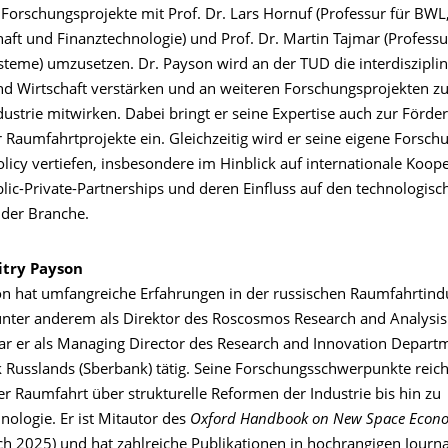
orschungsprojekte mit Prof. Dr. Lars Hornuf (Professur für BWL,
aft und Finanztechnologie) und Prof. Dr. Martin Tajmar (Professu
teme) umzusetzen. Dr. Payson wird an der TUD die interdisziplin
d Wirtschaft verstärken und an weiteren Forschungsprojekten zu
ustrie mitwirken. Dabei bringt er seine Expertise auch zur Förde
 Raumfahrtprojekte ein. Gleichzeitig wird er seine eigene Forsch
icy vertiefen, insbesondere im Hinblick auf internationale Koope
lic-Private-Partnerships und deren Einfluss auf den technologisc
n der Branche.
itry Payson
n hat umfangreiche Erfahrungen in der russischen Raumfahrtindu
nter anderem als Direktor des Roscosmos Research and Analysis
 er als Managing Director des Research and Innovation Depart
 Russlands (Sberbank) tätig. Seine Forschungsschwerpunkte reic
r Raumfahrt über strukturelle Reformen der Industrie bis hin zu
hnologie. Er ist Mitautor des
Oxford Handbook on New Space Econ
ich 2025) und hat zahlreiche Publikationen in hochrangigen Journ