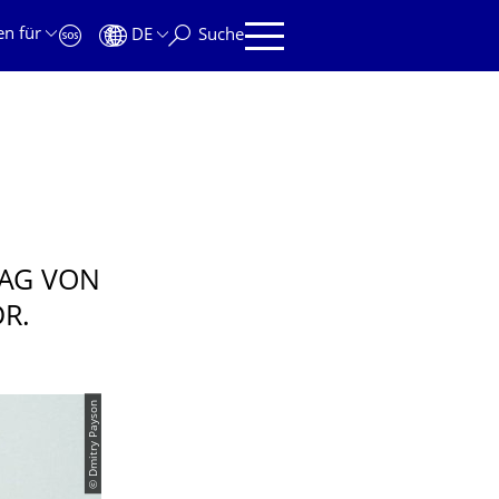
en für
DE
Suche
RAG VON
R.
© Dmitry Payson