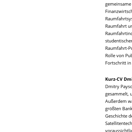
gemeinsame F
Finanzwirtsch
Raumfahrtsys
Raumfahrt un
Raumfahrtind
studentischer
Raumfahrt-Pol
Rolle von Pub
Fortschritt i
Kurz-CV Dm
Dmitry Payso
gesammelt, u
Außerdem war
größten Bank
Geschichte de
Satellitentec
voraussichtl