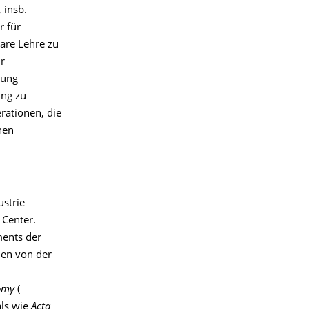
 insb.
r für
äre Lehre zu
r
rung
ung zu
rationen, die
hen
strie
 Center.
ments der
hen von der
omy
(
als wie
Acta