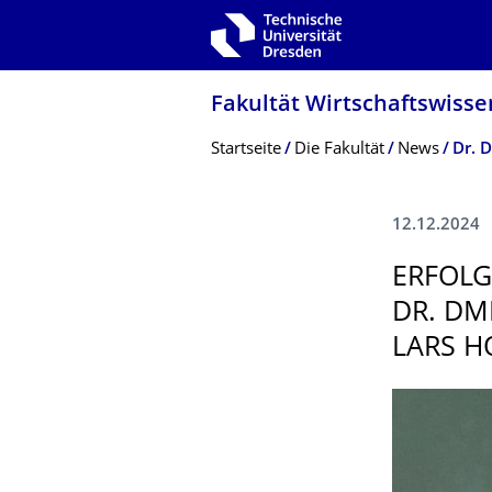
Zur Hauptnavigation springen
Zur Suche springen
Zum Inhalt springen
Fakultät Wirtschaftswisse
Breadcrumb-Menü
Startseite
Die Fakultät
News
12.12.2024
ERFOLG
DR. DM
LARS H