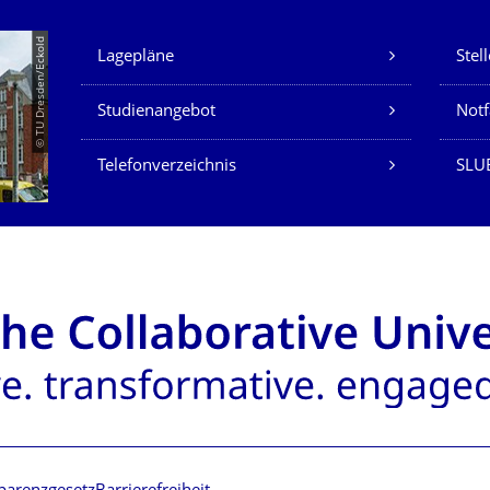
Unsere Dienste
© TU Dresden/Eckold
Lagepläne
Stel
Studienangebot
Not
Telefonverzeichnis
SLU