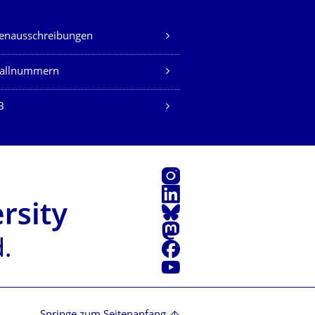
lenausschreibungen
fallnummern
B
Instagram
LinkedIn
Bluesky
Mastodon
Facebook
Youtube