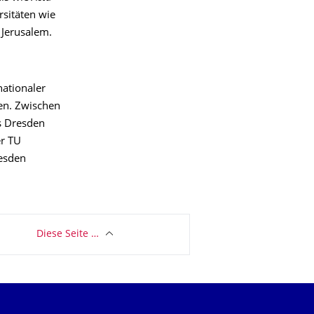
rsitäten wie
 Jerusalem.
nationaler
en. Zwischen
s Dresden
er TU
esden
Diese Seite …