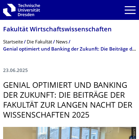
Zur Hauptnavigation springen
Zur Suche springen
Zum Inhalt springen
Fakultät Wirtschaftswissen­schaften
Breadcrumb-Menü
Startseite
Die Fakultät
News
Genial optimiert und Banking der Zukunft: Die Beiträge der Fakultät zur Langen Nacht der Wissenschaften 2025
23.06.2025
GENIAL OPTIMIERT UND BANKING
DER ZUKUNFT: DIE BEITRÄGE DER
FAKULTÄT ZUR LANGEN NACHT DER
WISSENSCHAFTEN 2025