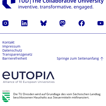
Instagram
LinkedIn
Bluesky
Mastodon
Facebook
Yout
Kontakt
Impressum
Datenschutz
Transparenzgesetz
Springe zum Seitenanfang
Barrierefreiheit
Die TU Dresden wird auf Grundlage des vom Sächsischen Landtag
beschlossenen Haushalts aus Steuermitteln mitfinanziert.