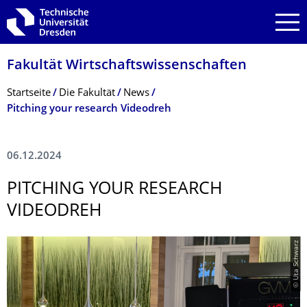
Zur Hauptnavigation springen
Zur Suche springen
Zum Inhalt springen
Fakultät Wirtschaftswissen­schaften
Breadcrumb-Menü
Startseite
Die Fakultät
News
Pitching your research Videodreh
06.12.2024
PITCHING YOUR RESEARCH
VIDEODREH
© Uta Schwarz