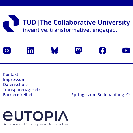
Instagram
LinkedIn
Bluesky
Mastodon
Facebook
Yout
Kontakt
Impressum
Datenschutz
Transparenzgesetz
Springe zum Seitenanfang
Barrierefreiheit