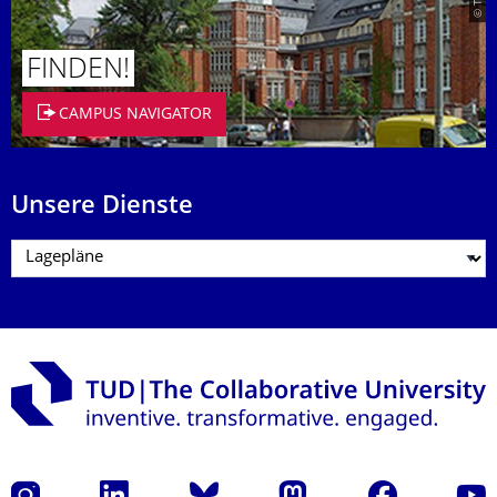
FINDEN!
CAMPUS NAVIGATOR
Unsere Dienste
Instagram
LinkedIn
Bluesky
Mastodon
Facebook
Yout