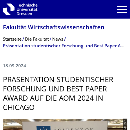
Zur Hauptnavigation springen
Zur Suche springen
Zum Inhalt springen
Fakultät Wirtschaftswissen­schaften
Breadcrumb-Menü
Startseite
Die Fakultät
News
Präsentation studentischer Forschung und Best Paper Award auf die AOM 2024 in Chicago
18.09.2024
PRÄSENTATION STUDENTISCHER
FORSCHUNG UND BEST PAPER
AWARD AUF DIE AOM 2024 IN
CHICAGO