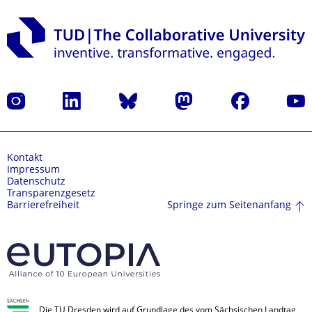
Instagram
LinkedIn
Bluesky
Mastodon
Facebook
Yout
Kontakt
Impressum
Datenschutz
Transparenzgesetz
Springe zum Seitenanfang
Barrierefreiheit
Die TU Dresden wird auf Grundlage des vom Sächsischen Landtag