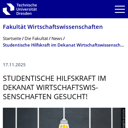
Zur Hauptnavigation springen
Zur Suche springen
Zum Inhalt springen
Fakultät Wirtschaftswissen­schaften
Breadcrumb-Menü
Startseite
Die Fakultät
News
Studentische Hilfskraft im Dekanat Wirtschaftswissenschaften gesucht!
17.11.2025
STUDENTISCHE HILFSKRAFT IM
DEKANAT WIRTSCHAFTSWIS­
SENSCHAFTEN GESUCHT!