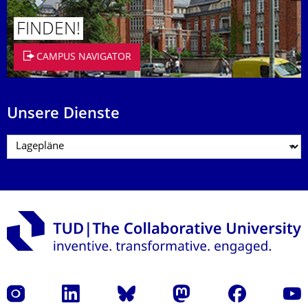
FINDEN!
CAMPUS NAVIGATOR
Unsere Dienste
Instagram
LinkedIn
Bluesky
Mastodon
Facebook
Yout